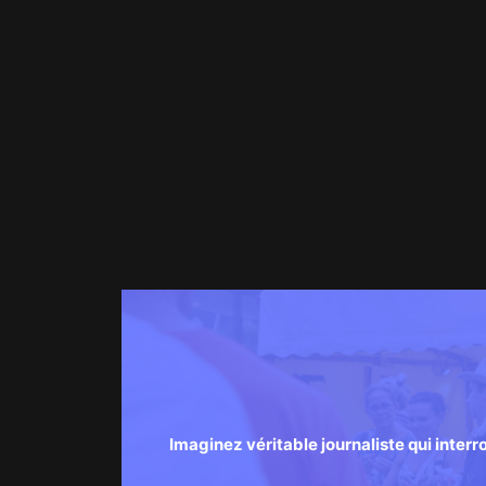
Imaginez véritable journaliste qui inter