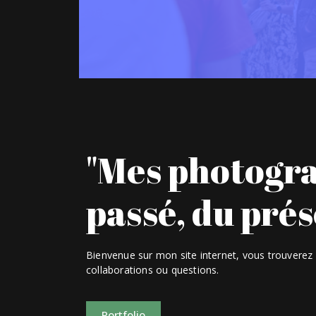
"Mes photogra
passé, du prése
Bienvenue sur mon site internet, vous trouverez 
collaborations ou questions.
Portfolio