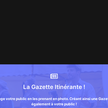
La Gazette Itinérante !
roge votre public en les prenant en photo. Créant ainsi une Ga
également à votre public !